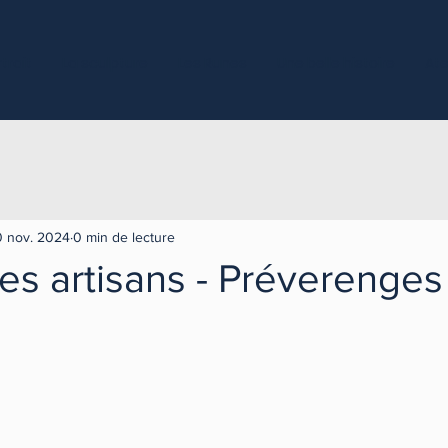
trait
La sculpture
Les Runes
Une belle histoire
Ate
 nov. 2024
0 min de lecture
es artisans - Préverenges