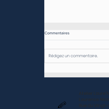
Commentaires
Rédigez un commentaire...
Marché artisanal de Noël - Le
Châble
Atelier Laure'
Laurence Nico
Rue du Vingt-s