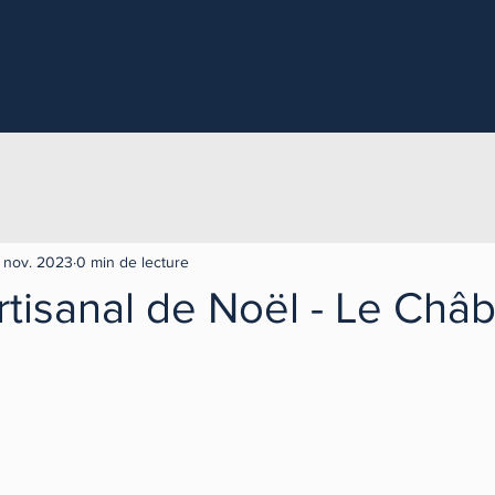
trait
La sculpture
Les Runes
Une belle histoire
Ate
 nov. 2023
0 min de lecture
tisanal de Noël - Le Châb