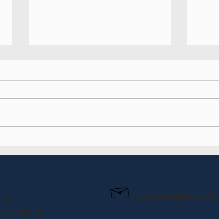
Marché des artisans -
La V
Préverenges
Morg
N
laurence.nicolet@
let
ix Mars 19